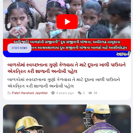
STATE NEWS
બાળકોમાં સ્વચ્છતાના ગુણો કેળવાય તે માટે દૂધના ખાલી પાઉચને
એકત્રિત કરી શાળાની અનોખી પહેલ
બાળકોમાં સ્વચ્છતાના ગુણો કેળવાય તે માટે દૂધના ખાલી પાઉચને
એકત્રિત કરી શાળાની અનોખી પહેલ
By
Patel Harshad Jayntilal
4 years ago
0
58