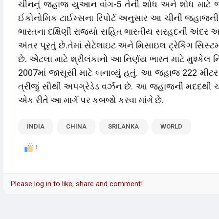
ચીનનું જહાજ યુઆન વાંગ-5 તેની શોધ અને શોધ માટે જા
ઈકોનોમિક ટાઈમ્સના રિપોર્ટ અનુસાર આ ચીની જહાજની એર
ભારતના દક્ષિણી રાજ્યો સહિત ભારતીય સરહદની અંદર આવે
અંતર પૂરતું છે.તેમાં સેટેલાઇટ અને મિસાઇલ ટ્રેકિંગ સિ
છે. એટલા માટે શ્રીલંકાનો આ નિર્ણય ભારત માટે મુશ્કેલ
2007માં જાસૂસી માટે બનાવ્યું હતું. આ જહાજ 222 મીટર 
ત્રીજું સૌથી અપગ્રેડેડ વર્ઝન છે. આ જહાજની મદદથી ચીન
એક રીતે આ માર્ગ પર કબજો કરવા માંગે છે.
INDIA
CHINA
SRILANKA
WORLD
1
Please log in to like, share and comment!