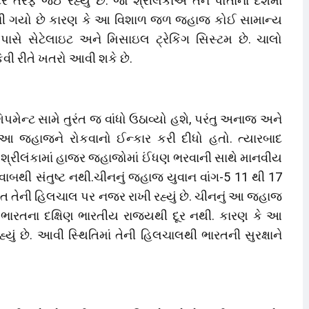
 તરફ જઈ રહ્યું છે. જો શ્રીલંકાએ તેને પોતાના દેશમાં
 બની ગયો છે કારણ કે આ વિશાળ જળ જહાજ કોઈ સામાન્ય
સે સેટેલાઇટ અને મિસાઇલ ટ્રેકિંગ સિસ્ટમ છે. ચાલો
ી રીતે ખતરો આવી શકે છે.
મેન્ટ સામે તુરંત જ વાંધો ઉઠાવ્યો હશે, પરંતુ અનાજ અને
 જહાજને રોકવાનો ઈન્કાર કરી દીધો હતો. ત્યારબાદ
 શ્રીલંકામાં હાજર જહાજોમાં ઈંધણ ભરવાની સાથે માનવીય
ાબથી સંતુષ્ટ નથી.ચીનનું જહાજ યુવાન વાંગ-5 11 થી 17
ભારત તેની હિલચાલ પર નજર રાખી રહ્યું છે. ચીનનું આ જહાજ
જે ભારતના દક્ષિણ ભારતીય રાજ્યથી દૂર નથી. કારણ કે આ
 છે. આવી સ્થિતિમાં તેની હિલચાલથી ભારતની સુરક્ષાને