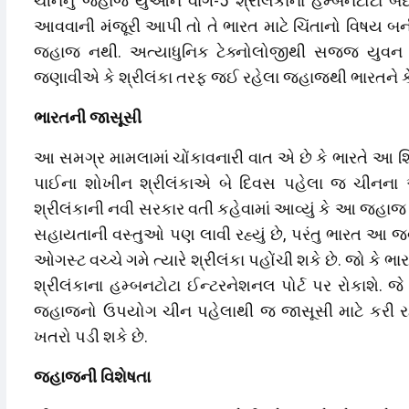
ચીનનું જહાજ યુઆન વાંગ-5 શ્રીલંકાના હમ્બનટોટા બંદર
આવવાની મંજૂરી આપી તો તે ભારત માટે ચિંતાનો વિષય
જહાજ નથી. અત્યાધુનિક ટેક્નોલોજીથી સજ્જ યુવન પા
જણાવીએ કે શ્રીલંકા તરફ જઈ રહેલા જહાજથી ભારતને કેવ
ભારતની જાસૂસી
આ સમગ્ર મામલામાં ચોંકાવનારી વાત એ છે કે ભારતે આ શિપ
પાઈના શોખીન શ્રીલંકાએ બે દિવસ પહેલા જ ચીનના આ
શ્રીલંકાની નવી સરકાર વતી કહેવામાં આવ્યું કે આ જહાજ
સહાયતાની વસ્તુઓ પણ લાવી રહ્યું છે, પરંતુ ભારત આ જવ
ઓગસ્ટ વચ્ચે ગમે ત્યારે શ્રીલંકા પહોંચી શકે છે. જો કે 
શ્રીલંકાના હમ્બનટોટા ઈન્ટરનેશનલ પોર્ટ પર રોકાશે. 
જહાજનો ઉપયોગ ચીન પહેલાથી જ જાસૂસી માટે કરી રહ્યું
ખતરો પડી શકે છે.
જહાજની વિશેષતા