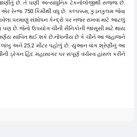
ણીતું છે. તે ઘણી અત્યાધુનિક ટેકનોલોજીથી સજ્જ છે.
 રેન્જ 750 કિમીથી વધુ છે. કલ્પક્કમ, કુડનકુલમ જેવા
લા પરમાણુ સંશોધન કેન્દ્રો પર નજર રાખવા માટે આટલું
સ્ટમ પણ છે. જેનો ઉપયોગ ચીની સૈનિકોની જાસૂસી માટે થાય
 નિર્ણય સાબિત થઈ શકે છે.નોંધનીય છે કે ચીને આ જહાજને
લાંબુ અને 25.2 મીટર પહોળું છે. યુઆન વાંગ શ્રેણીનું આ
ી ડ્રેગન હિંદ મહાસાગર પર સંપૂર્ણ વર્ચસ્વ હાંસલ કરીને