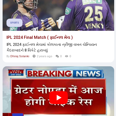
SPORTS
IPL 2024 Final Match ( ફાઈનલ મેચ )
IPL 2024 ફાઈનલ મેચમાં કોલકાતા ત્રીજી વખત ચેમ્પિયન
કૈદરાબાદને 8 વિકેટે હરાવ્યું
By
Dhiraj Solanki
2 years ago
0
0