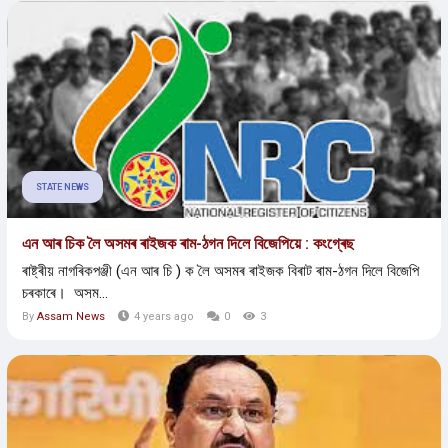
STATE NEWS
এন আৰ চিক লৈ অসমৰ ৰাইজক ৰাম-ঠগন দিলে বিজেপিয়ে : কংগ্ৰেছ
ৰাষ্ট্ৰীয় নাগৰিকপঞ্জী (এন আৰ চি ) ক লৈ অসমৰ ৰাইজক বিৰাট ৰাম-ঠগন দিলে বিজেপি
চৰকাৰে। অসম...
By
Assam News
4 years ago
0
3