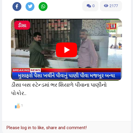
0
2177
ડીસા બસ સ્ટેન્ડમાં ભર શિયાળે પીવાના પાણીનો
પોકોર..
1
Please log in to like, share and comment!