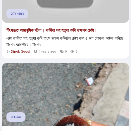
CITY NEWS
টিংখাঙত অমানুষিক ঘটনা। বনৰীয়া মহ হত্যা কৰি ভক্ষণৰ চেষ্টা।
এটা বনৰীয়া মহ হত্যা কৰি মাংস ভক্ষণ কৰিবলৈ চেষ্টা কৰা ৫ জন লোকক আটক কৰিছে
টিংখাং আৰক্ষীয়ে। টিংখাং...
By
Dipok Gogoi
4 years ago
0
5
SPECIAL