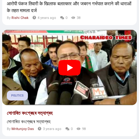
आरोपी पंकज तिवारी के खिलाफ बलात्कार और जबरन गर्भपात कराने की धाराओं
के तहत मामला दर्ज
By
Rishi Chak
4 years ago
0
38
POLITICS
সোণাৰিত কংগ্ৰেছৰ সত্যাগ্ৰহ
সোণাৰিত কংগ্ৰেছৰ সত্যাগ্ৰহ
By
Mritunjoy Das
3 years ago
0
98