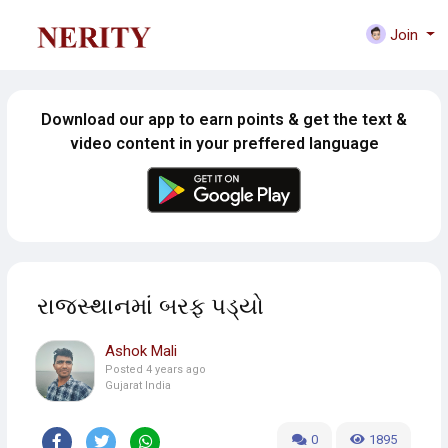
Join
Download our app to earn points & get the text &
video content in your preffered language
રાજસ્થાનમાં બરફ પડ્યો
Ashok Mali
Posted
4 years ago
Gujarat India
0
1895