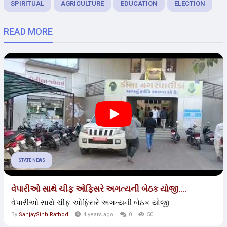
SPIRITUAL
AGRICULTURE
EDUCATION
ELECTION
READ MORE
STATE NEWS
વેપારીઓ સાથે ચીફ ઓફિસરે અગત્યની બેઠક યોજી....
વેપારીઓ સાથે ચીફ ઓફિસરે અગત્યની બેઠક યોજી....
By
SanjaySinh Rathod
4 years ago
0
50