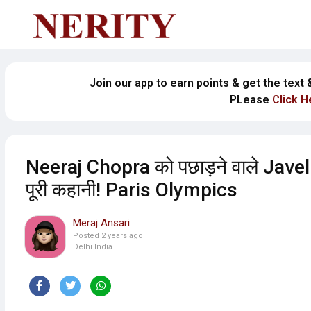
Join our app to earn points & get the text
PLease
Click H
Neeraj Chopra को पछाड़ने वाले Ja
पूरी कहानी! Paris Olympics
Meraj Ansari
Posted
2 years ago
Delhi India