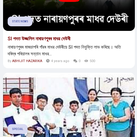
STATE NEWS
SI পদত উজ্জলিল নাৰায়ণপুৰৰ মাধৱ দেউৰী
নাৰায়ণপুৰৰ মাজচাপৰি গাঁৱৰ মাধৱ দেউৰীয়ে SI পদত নিযুক্তি লাভ কৰিছে। অতি
দৰিদ্ৰ পৰিয়ালৰ সন্তান মাধৱ...
By
ABHIJIT HAZARIKA
4 years ago
0
500
SPECIAL