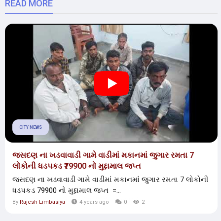
READ MORE
CITY NEWS
જસદણ ના ખડવાવાડી ગામે વાડીમાં મકાનમાં જુગાર રમતા 7
લોકોની ધડપકડ ₹79900 નો મુદ્દામાલ જપ્ત
જસદણ ના ખડવાવાડી ગામે વાડીમાં મકાનમાં જુગાર રમતા 7 લોકોની
ધડપકડ ₹79900 નો મુદ્દામાલ જપ્ત =...
By
Rajesh Limbasiya
4 years ago
0
2