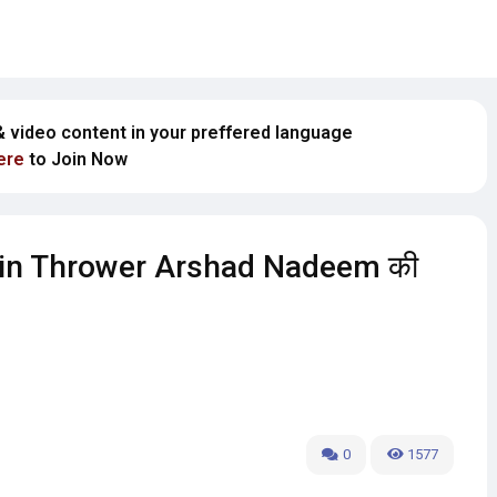
 & video content in your preffered language
ere
to Join Now
velin Thrower Arshad Nadeem की
0
1577