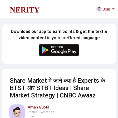
Join
Download our app to earn points & get the text &
video content in your preffered language
Share Market में जानें क्या है Experts के
BTST और STBT Ideas | Share
Market Strategy | CNBC Awaaz
Aman Gupta
Posted
2 years ago
India