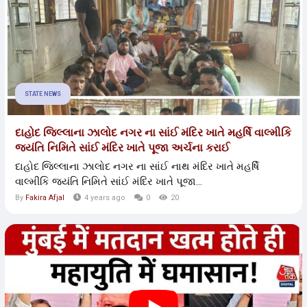
STATE NEWS
દાહોદ જિલ્લાના ઝાલોદ નગર ના સાંઈ મંદિર ખાતે મહર્ષિ વાલ્મીકિ
જયંતિ નિમિતે સાંઈ મંદિર ખાતે પૂજા અર્ચના કરાઈ
દાહોદ જિલ્લાના ઝાલોદ નગર ના સાંઈ નાથ મંદિર ખાતે મહર્ષિ
વાલ્મીકિ જયંતિ નિમિતે સાંઈ મંદિર ખાતે પૂજા...
By
Fakira Afjal
4 years ago
0
20