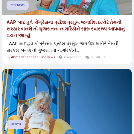
CITY NEWS
AAP બાદ હવે કોંગ્રેસના પ્રદેશ પ્રમુખ જગદીશ ઠાકોરે તેમની
સરકાર બનશે તો ગુજરાતના નાગરિકોને સારુ સ્વાસ્થ્ય આપવાનું
વચન આપ્યું
AAP બાદ હવે કોંગ્રેસના પ્રદેશ પ્રમુખ જગદીશ ઠાકોરે તેમની
સરકાર બનશે તો ગુજરાતના નાગરિકોને...
By
Ahmedabadhead LineNews
4 years ago
0
37
HEALTH